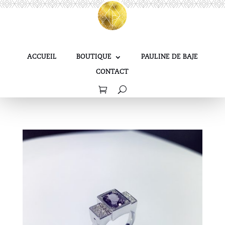
BAGUE SPINELLE GRISE
TAILLE COUSSIN
ACCUEIL
BOUTIQUE
PAULINE DE BAJE
INSPIRATION “ART DÉCO”
CONTACT
Bagues