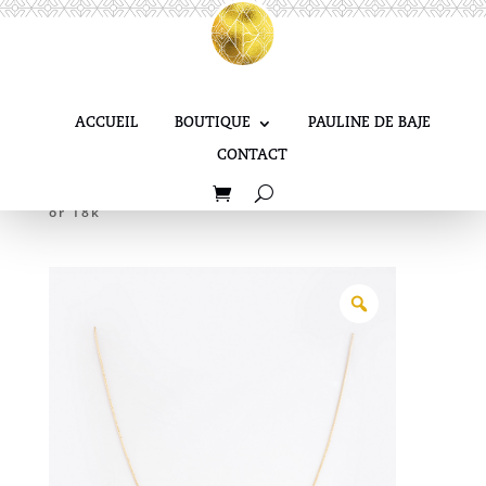
ACCUEIL
BOUTIQUE
PAULINE DE BAJE
CONTACT
Accueil
Collier & Sautoir
/
/
Chaîne fine en
or 18k