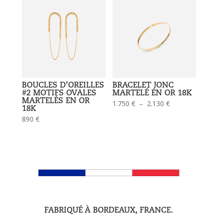
BOUCLES D’OREILLES
BRACELET JONC
#2 MOTIFS OVALES
MARTELÉ EN OR 18K
MARTELÉS EN OR
Plage
1.750
€
–
2.130
€
18K
de
890
€
prix :
1.750 €
à
2.130 €
FABRIQUÉ À BORDEAUX, FRANCE.