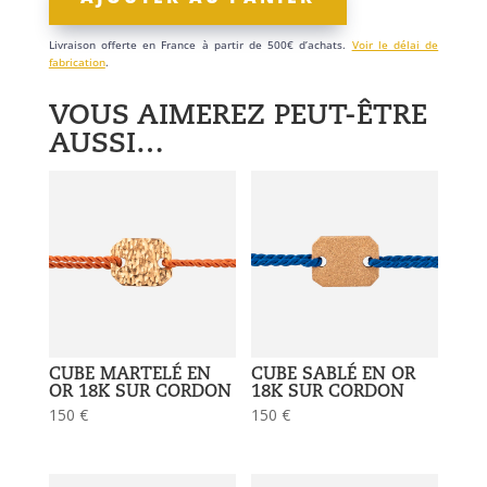
fine
en
Livraison offerte en France à partir de 500€ d’achats.
Voir le délai de
or
fabrication
.
18k
VOUS AIMEREZ PEUT-ÊTRE
AUSSI…
CUBE MARTELÉ EN
CUBE SABLÉ EN OR
OR 18K SUR CORDON
18K SUR CORDON
150
€
150
€