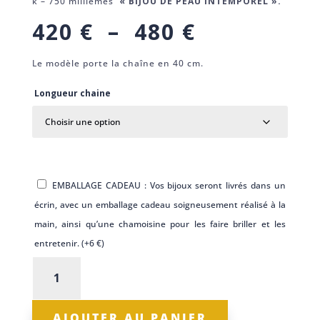
k – 750 millièmes
« BIJOU DE PEAU INTEMPOREL ».
Plage
420
€
–
480
€
de
Le modèle porte la chaîne en 40 cm.
prix :
420 €
Longueur chaine
à
480 €
EMBALLAGE CADEAU : Vos bijoux seront livrés dans un
écrin, avec un emballage cadeau soigneusement réalisé à la
main, ainsi qu’une chamoisine pour les faire briller et les
entretenir. (+
6
€
)
quantité
de
Chaîne
AJOUTER AU PANIER